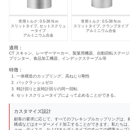
常用トルク: 0.5-38 N.m
常用トルク: 0.5-38 N.m
スリットタイプ, セットスクリュ
スリットタイプ, クランプタイプ
ータイプ
アルミニウム合金
アルミニウム合金
適用：
CT スキャン、レーザーマーカー、製菓用機器、自動回転ステージ、
プリンター、食品加工機器、インデックステーブル等
特徴：
一体構造のカップリング、高ねじり剛性
バックラッシュゼロ
時計回りと反時計回りの同一回転
セットスクリュータイプによって止めることができる。
カスタマイズ設計
顧客の要求に応じて、すべてのフレキシブルカップリングは、
構成などはオーダーメイド加工することができます。私たちは
ョー、ディスク、およびオルダムタイプのすべての標準カップ