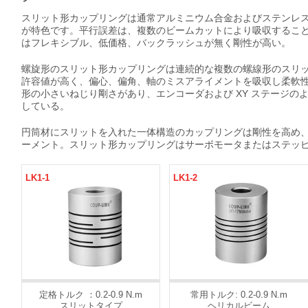
スリット形カップリングは通常アルミニウム合金およびステンレ
が特色です。平行誤差は、複数のビームカットにより吸収するこ
はフレキシブル、低価格、バックラッシュが無く剛性が高い。
螺旋形のスリット形カップリングは連続的な複数の螺線形のスリ
許容値が高く、偏心、偏角、軸のミスアライメントを吸収し柔軟
形の小さいねじり剛さがあり、エンコーダおよび XY ステージの
している。
円筒材にスリットを入れた一体構造のカップリングは剛性を高め
ーメント。スリット形カップリングはサーボモータまたはステッ
LK1-1
LK1-2
定格トルク ：0.2-0.9 N.m
常用トルク: 0.2-0.9 N.m
スリットタイプ
ヘリカルビーム